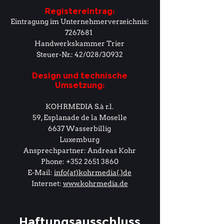
Registereintrag:
Eintragung im Unternehmerverzeichnis:
7267681
Handwerkskammer Trier
Steuer-Nr.: 42/028/30932
Design und technische
Umsetzung:
KOHRMEDIA S.à r.l.
59, Esplanade de la Moselle
6637 Wasserbillig
Luxemburg
Ansprechpartner: Andreas Kohr
Phone: +352 2651 3860
E-Mail:
info(at)kohrmedia(.)de
Internet:
www.kohrmedia.de
Haftungsausschluss