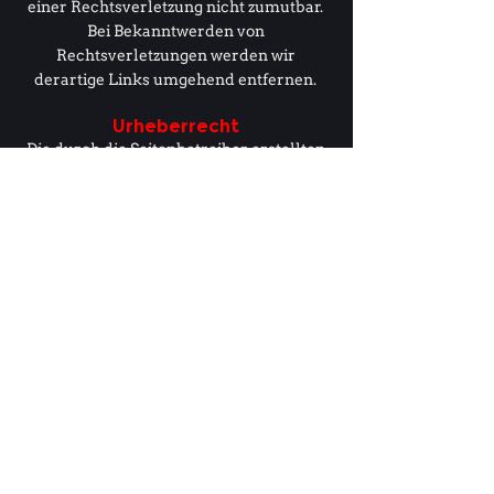
einer Rechtsverletzung nicht zumutbar.
Bei Bekanntwerden von
Rechtsverletzungen werden wir
derartige Links umgehend entfernen.
Urheberrecht
Die durch die Seitenbetreiber erstellten
Inhalte und Werke auf diesen Seiten
unterliegen dem deutschen
Urheberrecht. Die Vervielfältigung,
Bearbeitung, Verbreitung und jede Art
der Verwertung außerhalb der Grenzen
des Urheberrechtes bedürfen der
schriftlichen Zustimmung des jeweiligen
Autors bzw. Erstellers. Downloads und
Kopien dieser Seite sind nur für den
privaten, nicht kommerziellen Gebrauch
gestattet. Soweit die Inhalte auf dieser
Seite nicht vom Betreiber erstellt
wurden, werden die Urheberrechte
Dritter beachtet. Insbesondere werden